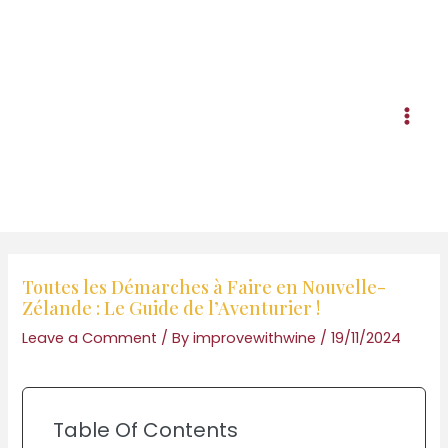
Skip
to
content
Mai
Men
Toutes les Démarches à Faire en Nouvelle-
Zélande : Le Guide de l’Aventurier !
Leave a Comment
/ By
improvewithwine
/
19/11/2024
Table Of Contents